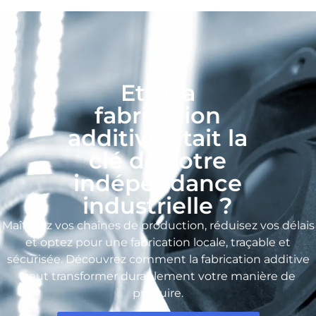
Et si la
fabrication
additive était la
clé de votre
indépendance
industrielle ?
Maîtrisez vos chaînes de production, réduisez vos délais
et optez pour une fabrication locale, traçable et
sécurisée. Découvrez comment la fabrication additive
peut transformer durablement votre manière de
produire.