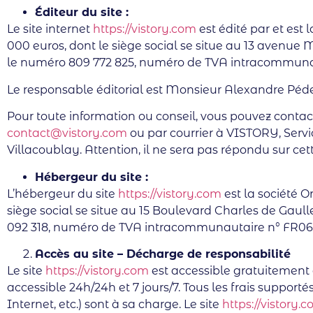
Éditeur du site :
Le site internet
https://vistory.com
est édité par et est 
000 euros, dont le siège social se situe au 13 avenue
le numéro 809 772 825, numéro de TVA intracommunau
Le responsable éditorial est Monsieur Alexandre Péd
Pour toute information ou conseil, vous pouvez contacte
contact@vistory.com
ou par courrier à VISTORY, Serv
Villacoublay. Attention, il ne sera pas répondu sur ce
Hébergeur du site :
L’hébergeur du site
https://vistory.com
est la société O
siège social se situe au 15 Boulevard Charles de Gau
092 318, numéro de TVA intracommunautaire n° FR06
Accès au site – Décharge de responsabilité
Le site
https://vistory.com
est accessible gratuitement e
accessible 24h/24h et 7 jours/7. Tous les frais supporté
Internet, etc.) sont à sa charge. Le site
https://vistory.