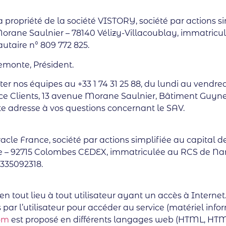
la propriété de la société VISTORY, société par actions s
 Morane Saulnier – 78140 Vélizy-Villacoublay, immatricu
taire n° 809 772 825.
emonte, Président.
r nos équipes au +33 1 74 31 25 88, du lundi au vendredi 
ice Clients, 13 avenue Morane Saulnier, Bâtiment Guyne
tte adresse à vos questions concernant le SAV.
racle France, société par actions simplifiée au capital de
lle – 92715 Colombes CEDEX, immatriculée au RCS de Na
335092318.
n tout lieu à tout utilisateur ayant un accès à Interne
s par l’utilisateur pour accéder au service (matériel info
com
est proposé en différents langages web (HTML, HTML5