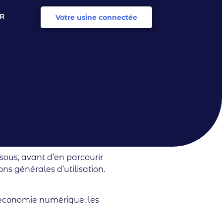
R
Votre usine connectée
N
ssous, avant d’en parcourir
ons générales d’utilisation.
l’économie numérique, les