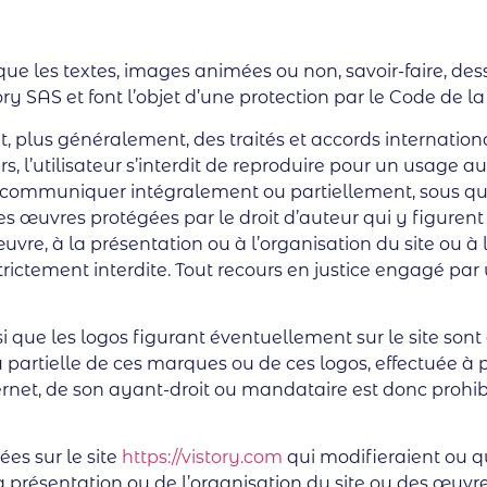
i que les textes, images animées ou non, savoir-faire, des
y SAS et font l’objet d’une protection par le Code de la 
 et, plus généralement, des traités et accords internati
rs, l’utilisateur s’interdit de reproduire pour un usage a
ier, communiquer intégralement ou partiellement, sous qu
es œuvres protégées par le droit d’auteur qui y figurent 
uvre, à la présentation ou à l’organisation du site ou à
ictement interdite. Tout recours en justice engagé par un
si que les logos figurant éventuellement sur le site so
u partielle de ces marques ou de ces logos, effectuée à 
ernet, de son ayant-droit ou mandataire est donc prohibée
ées sur le site
https://vistory.com
qui modifieraient ou qu
présentation ou de l’organisation du site ou des œuvres