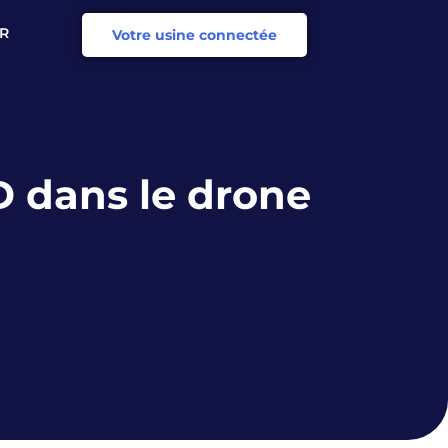
R
Votre usine connectée
N
D dans le drone