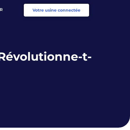
R
Votre usine connectée
N
Révolutionne-t-