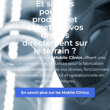
Et si vous
pouviez
produire et
entretenir vos
drones
directement sur
le terrain ?​
Découvrez comment les
Mobile Clinics
offrent une
solution complète et sécurisée pour la fabrication
additive et la maintenance de vos drones, fonctionnant
même en mode déconnecté et opérationnelle en
seulement 4 heures.
En savoir plus sur les Mobile Clinics