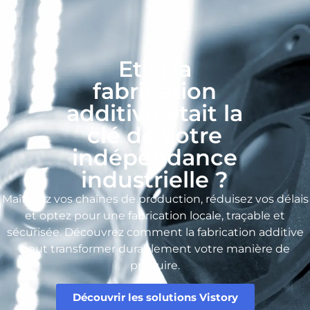
Et si la
fabrication
additive était la
clé de votre
indépendance
industrielle ?
Maîtrisez vos chaînes de production, réduisez vos délais
et optez pour une fabrication locale, traçable et
sécurisée. Découvrez comment la fabrication additive
peut transformer durablement votre manière de
produire.
Découvrir les solutions Vistory