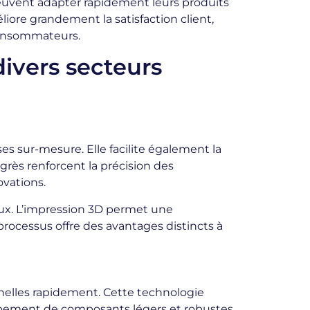
 peuvent adapter rapidement leurs produits
iore grandement la satisfaction client,
 consommateurs.
divers secteurs
es sur-mesure. Elle facilite également la
grès renforcent la précision des
ovations.
aux. L’impression 3D permet une
processus offre des avantages distincts à
nnelles rapidement. Cette technologie
ppement de composants légers et robustes.