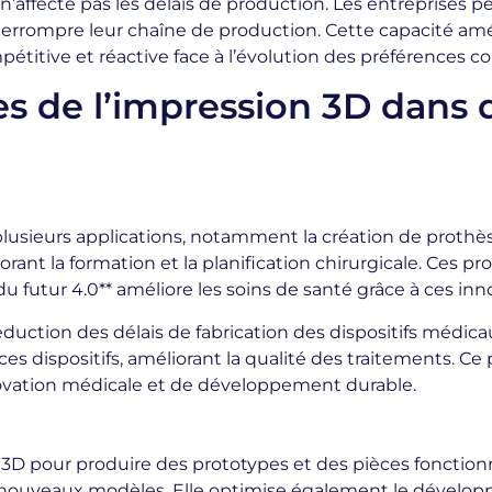
 n’affecte pas les délais de production. Les entreprises
terrompre leur chaîne de production. Cette capacité amél
ompétitive et réactive face à l’évolution des préférences
es de l’impression 3D dans 
plusieurs applications, notamment la création de prothès
nt la formation et la planification chirurgicale. Ces pro
 du futur 4.0** améliore les soins de santé grâce à ces inn
duction des délais de fabrication des dispositifs médic
s dispositifs, améliorant la qualité des traitements. Ce 
innovation médicale et de développement durable.
n 3D pour produire des prototypes et des pièces fonctio
s nouveaux modèles. Elle optimise également le dévelo