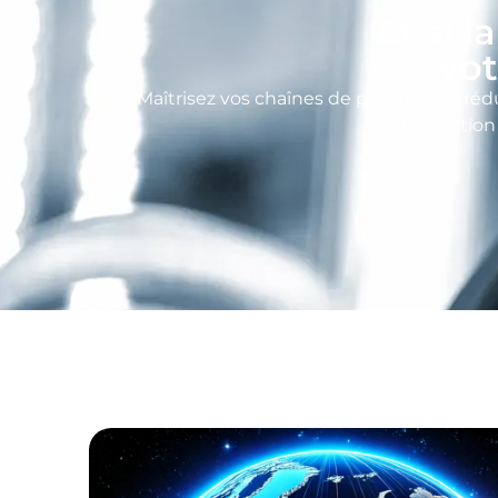
Et si l
vot
Maîtrisez vos chaînes de production, réd
fabricatio