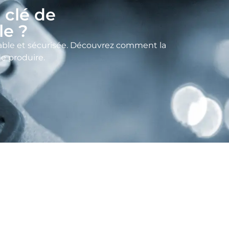
a clé de
le ?
açable et sécurisée. Découvrez comment la
e produire.