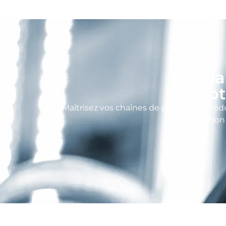
Et si l
vot
Maîtrisez vos chaînes de production, réd
fabricatio