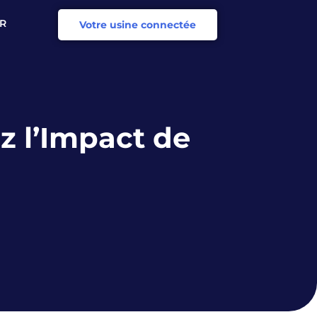
R
Votre usine connectée
N
ez l’Impact de