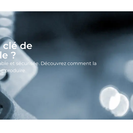
a clé de
le ?
açable et sécurisée. Découvrez comment la
e produire.