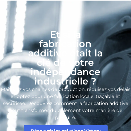
Et si la
fabrication
additive était la
clé de votre
indépendance
industrielle ?
Maîtrisez vos chaînes de production, réduisez vos délais
et optez pour une fabrication locale, traçable et
sécurisée. Découvrez comment la fabrication additive
peut transformer durablement votre manière de
produire.
Découvrir les solutions Vistory