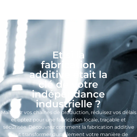
Et si la
fabrication
additive était la
clé de votre
indépendance
industrielle ?
Maîtrisez vos chaînes de production, réduisez vos délais
et optez pour une fabrication locale, traçable et
sécurisée. Découvrez comment la fabrication additive
peut transformer durablement votre manière de