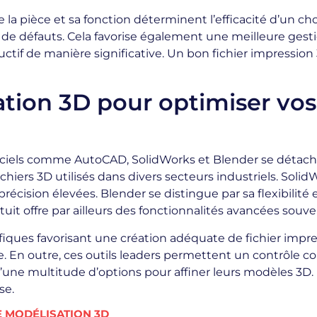
e la pièce et sa fonction déterminent l’efficacité d’un ch
 de défauts. Cela favorise également une meilleure gest
uctif de manière significative. Un bon fichier impressio
tion 3D pour optimiser vos 
giciels comme AutoCAD, SolidWorks et Blender se détache
chiers 3D utilisés dans divers secteurs industriels. Solid
écision élevées. Blender se distingue par sa flexibilité e
atuit offre par ailleurs des fonctionnalités avancées souv
fiques favorisant une création adéquate de fichier impr
le. En outre, ces outils leaders permettent un contrôle c
 d’une multitude d’options pour affiner leurs modèles 3D. U
se.
E MODÉLISATION 3D