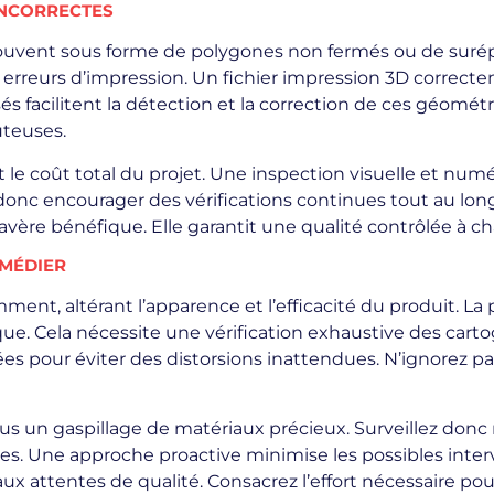
 INCORRECTES
ouvent sous forme de polygones non fermés ou de surép
rreurs d’impression. Un fichier impression 3D correcteme
sés facilitent la détection et la correction de ces géom
ûteuses.
le coût total du projet. Une inspection visuelle et num
donc encourager des vérifications continues tout au long
 s’avère bénéfique. Elle garantit une qualité contrôlée à
EMÉDIER
nt, altérant l’apparence et l’efficacité du produit. La p
ue. Cela nécessite une vérification exhaustive des cart
ées pour éviter des distorsions inattendues. N’ignorez pa
 un gaspillage de matériaux précieux. Surveillez donc r
s. Une approche proactive minimise les possibles inter
x attentes de qualité. Consacrez l’effort nécessaire p