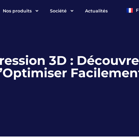
F
Nos produits
Société
Actualités
E
pression 3D : Découv
l’Optimiser Facilemen