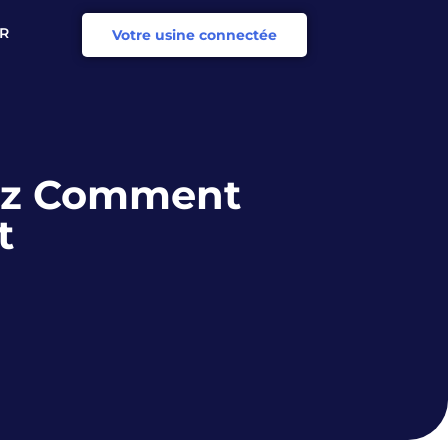
R
Votre usine connectée
N
rez Comment
t