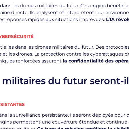
cial dans les drones militaires du futur. Ces engins bénéf
ine directe. Ils analysent et interprètent leur environ
des réponses rapides aux situations imprévues.
L’IA révo
CYBERSÉCURITÉ
elles dans les drones militaires du futur. Des protocol
 les drones. La protection contre les cyberattaques devi
hiques renforcées assurent
la confidentialité des opéra
litaires du futur seront-ils
RSISTANTES
ans la surveillance persistante. Ils seront déployés pour
ngins permettent une couverture étendue et continue des
nement militaire.
Ce type de mission améliore la visibil