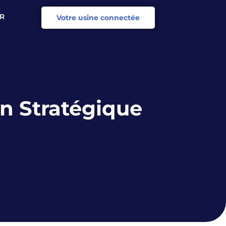
R
Votre usine connectée
N
on Stratégique