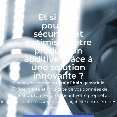
Et si vous
pouviez
sécuriser et
optimiser votre
production
additive grâce à
une solution
innovante ?​
Découvrez comment
MainChain
garantit la
confidentialité et l’intégrité de vos données de
fabrication, tout en protégeant votre propriété
industrielle et en assurant une traçabilité complète des
opérations.