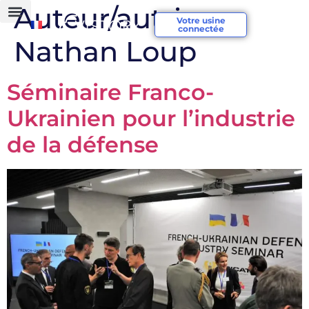
Auteur/autrice :
Votre usine
connectée
Nathan Loup
Séminaire Franco-
Ukrainien pour l’industrie
de la défense